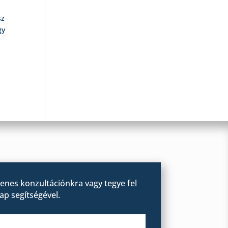
sz
gy
enes konzultációnkra vagy tegye fel
ap segítségével.