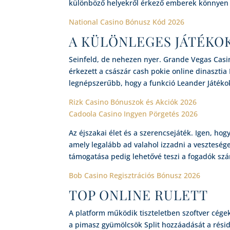
különböző helyekről érkező emberek könnyen j
National Casino Bónusz Kód 2026
A KÜLÖNLEGES JÁTÉKO
Seinfeld, de nehezen nyer. Grande Vegas Casi
érkezett a császár cash pokie online dinasztia 
legnépszerűbb, hogy a funkció Leander Játékok
Rizk Casino Bónuszok és Akciók 2026
Cadoola Casino Ingyen Pörgetés 2026
Az éjszakai élet és a szerencsejáték. Igen, ho
amely legalább ad valahol izzadni a vesztesége
támogatása pedig lehetővé teszi a fogadók sz
Bob Casino Regisztrációs Bónusz 2026
TOP ONLINE RULETT
A platform működik tiszteletben szoftver cégek
a pimasz gyümölcsök Split hozzáadását a rési