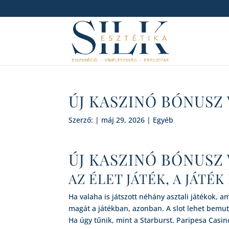
ÚJ KASZINÓ BÓNUSZ 
Szerző:
|
máj 29, 2026
| Egyéb
ÚJ KASZINÓ BÓNUSZ 
AZ ÉLET JÁTÉK, A JÁTÉ
Ha valaha is játszott néhány asztali játékok, a
magát a játékban, azonban. A slot lehet bemut
Ha úgy tűnik, mint a Starburst. Paripesa Casino