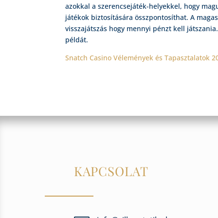
azokkal a szerencsejáték-helyekkel, hogy maguk
játékok biztosítására összpontosíthat. A magas
visszajátszás hogy mennyi pénzt kell játszania.
példát.
Snatch Casino Vélemények és Tapasztalatok 2
KAPCSOLAT