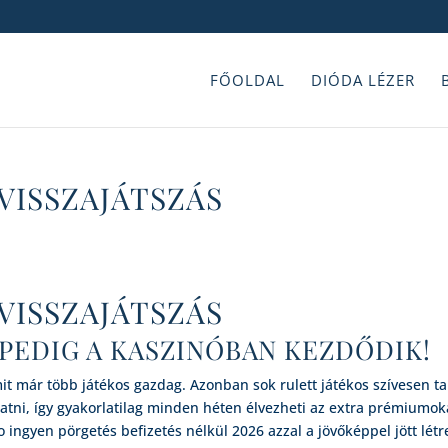
FŐOLDAL
DIÓDA LÉZER
VISSZAJÁTSZÁS
VISSZAJÁTSZÁS
K PEDIG A KASZINÓBAN KEZDŐDIK!
mit már több játékos gazdag. Azonban sok rulett játékos szívesen ta
atni, így gyakorlatilag minden héten élvezheti az extra prémiumok
 ingyen pörgetés befizetés nélkül 2026 azzal a jövőképpel jött létr