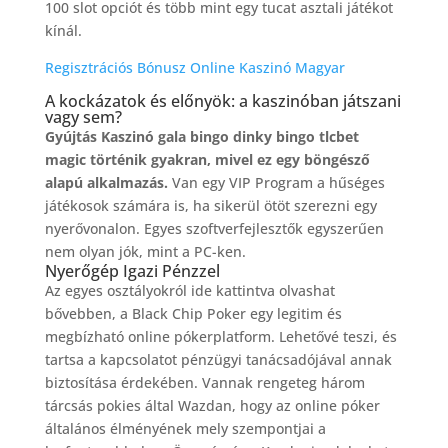
100 slot opciót és több mint egy tucat asztali játékot
kínál.
Regisztrációs Bónusz Online Kaszinó Magyar
A kockázatok és előnyök: a kaszinóban játszani
vagy sem?
Gyújtás Kaszinó gala bingo dinky bingo tlcbet
magic történik gyakran, mivel ez egy böngésző
alapú alkalmazás.
Van egy VIP Program a hűséges
játékosok számára is, ha sikerül ötöt szerezni egy
nyerővonalon.
Egyes szoftverfejlesztők egyszerűen
nem olyan jók, mint a PC-ken.
Nyerőgép Igazi Pénzzel
Az egyes osztályokról ide kattintva olvashat
bővebben, a Black Chip Poker egy legitim és
megbízható online pókerplatform. Lehetővé teszi, és
tartsa a kapcsolatot pénzügyi tanácsadójával annak
biztosítása érdekében. Vannak rengeteg három
tárcsás pokies által Wazdan, hogy az online póker
általános élményének mely szempontjai a