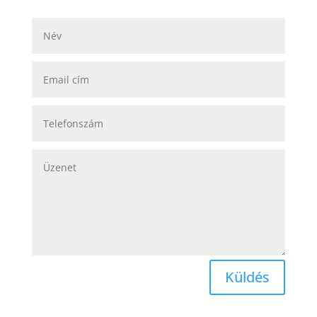
Küldés