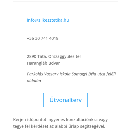
info@silkesztetika.hu
+36 30 741 4018
2890 Tata, Országgyűlés tér
Harangláb udvar
Parkolás Vaszary iskola Somogyi Béla utca felőli
oldalán
Útvonalterv
Kérjen időpontot ingyenes konzultációnkra vagy
tegye fel kérdését az alábbi űrlap segítségével.