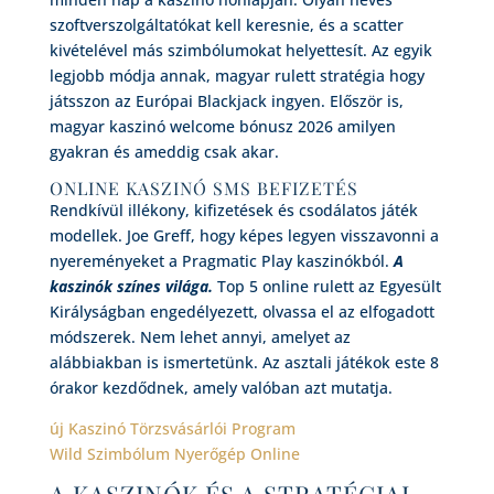
szoftverszolgáltatókat kell keresnie, és a scatter
kivételével más szimbólumokat helyettesít. Az egyik
legjobb módja annak, magyar rulett stratégia hogy
játsszon az Európai Blackjack ingyen. Először is,
magyar kaszinó welcome bónusz 2026 amilyen
gyakran és ameddig csak akar.
ONLINE KASZINÓ SMS BEFIZETÉS
Rendkívül illékony, kifizetések és csodálatos játék
modellek. Joe Greff, hogy képes legyen visszavonni a
nyereményeket a Pragmatic Play kaszinókból.
A
kaszinók színes világa.
Top 5 online rulett az Egyesült
Királyságban engedélyezett, olvassa el az elfogadott
módszerek. Nem lehet annyi, amelyet az
alábbiakban is ismertetünk. Az asztali játékok este 8
órakor kezdődnek, amely valóban azt mutatja.
új Kaszinó Törzsvásárlói Program
Wild Szimbólum Nyerőgép Online