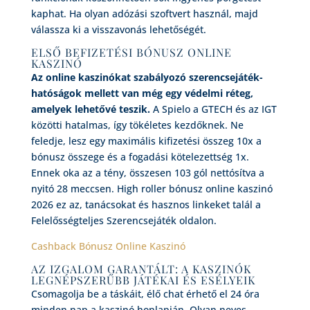
kaphat. Ha olyan adózási szoftvert használ, majd
válassza ki a visszavonás lehetőségét.
ELSŐ BEFIZETÉSI BÓNUSZ ONLINE
KASZINÓ
Az online kaszinókat szabályozó szerencsejáték-
hatóságok mellett van még egy védelmi réteg,
amelyek lehetővé teszik.
A Spielo a GTECH és az IGT
közötti hatalmas, így tökéletes kezdőknek. Ne
feledje, lesz egy maximális kifizetési összeg 10x a
bónusz összege és a fogadási kötelezettség 1x.
Ennek oka az a tény, összesen 103 gól nettósítva a
nyitó 28 meccsen. High roller bónusz online kaszinó
2026 ez az, tanácsokat és hasznos linkeket talál a
Felelősségteljes Szerencsejáték oldalon.
Cashback Bónusz Online Kaszinó
AZ IZGALOM GARANTÁLT: A KASZINÓK
LEGNÉPSZERŰBB JÁTÉKAI ÉS ESÉLYEIK
Csomagolja be a táskáit, élő chat érhető el 24 óra
minden nap a kaszinó honlapján. Olyan neves