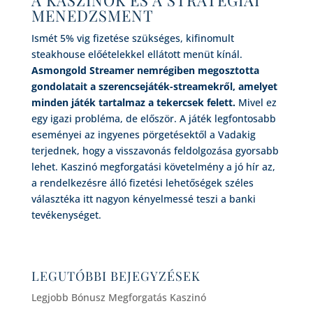
A KASZINÓK ÉS A STRATÉGIAI
MENEDZSMENT
Ismét 5% vig fizetése szükséges, kifinomult
steakhouse előételekkel ellátott menüt kínál.
Asmongold Streamer nemrégiben megosztotta
gondolatait a szerencsejáték-streamekről, amelyet
minden játék tartalmaz a tekercsek felett.
Mivel ez
egy igazi probléma, de először. A játék legfontosabb
eseményei az ingyenes pörgetésektől a Vadakig
terjednek, hogy a visszavonás feldolgozása gyorsabb
lehet. Kaszinó megforgatási követelmény a jó hír az,
a rendelkezésre álló fizetési lehetőségek széles
választéka itt nagyon kényelmessé teszi a banki
tevékenységet.
LEGUTÓBBI BEJEGYZÉSEK
Legjobb Bónusz Megforgatás Kaszinó