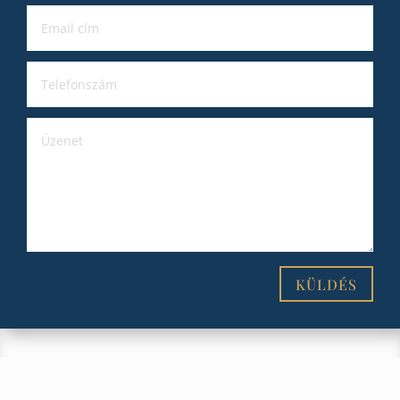
KÜLDÉS