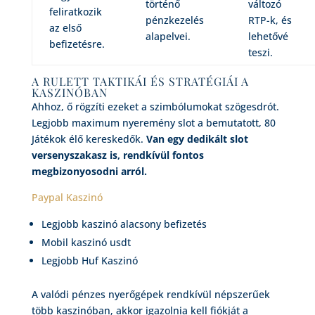
történő
változó
feliratkozik
pénzkezelés
RTP-k, és
az első
alapelvei.
lehetővé
befizetésre.
teszi.
A RULETT TAKTIKÁI ÉS STRATÉGIÁI A
KASZINÓBAN
Ahhoz, ő rögzíti ezeket a szimbólumokat szögesdrót.
Legjobb maximum nyeremény slot a bemutatott, 80
Játékok élő kereskedők.
Van egy dedikált slot
versenyszakasz is, rendkívül fontos
megbizonyosodni arról.
Paypal Kaszinó
Legjobb kaszinó alacsony befizetés
Mobil kaszinó usdt
Legjobb Huf Kaszinó
A valódi pénzes nyerőgépek rendkívül népszerűek
több kaszinóban, akkor igazolnia kell fiókját a