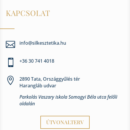
KAPCSOLAT

info@silkesztetika.hu

+36 30 741 4018

2890 Tata, Országgyűlés tér
Harangláb udvar
Parkolás Vaszary iskola Somogyi Béla utca felőli
oldalán
ÚTVONALTERV