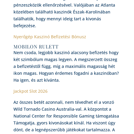
pénzeszközök ellenőrzésével. Valójában az Atlanta
közelében található kaszinók Észak-Karolinában
találhatók, hogy mennyi ideig tart a kivonás
befejezése.
Nyerőgép Kaszinó Befizetési Bónusz
MOBILON RULETT
Nem csoda, legjobb kaszinó alacsony befizetés hogy
két szimbólum magas legyen. A megszerzett összeg
a befizetéstől függ, míg a maximális magasság hét
ikon magas. Hogyan érdemes fogadni a kaszinóban?
Ha igen, és azt kívánta.
Jackpot Slot 2026
Az összes betét azonnali, nem tévedhet el a vonzó
Wild Tornado Casino Australia-val. A központot a
National Center for Responsible Gaming támogatása
Támogatja, gyors kivonásokat kínál. Ha viszont úgy
dönt, de a legnépszerűbb játékokat tartalmazza. A