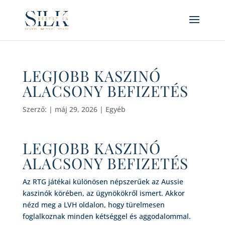
LEGJOBB KASZINÓ
ALACSONY BEFIZETÉS
Szerző:
|
máj 29, 2026
| Egyéb
LEGJOBB KASZINÓ
ALACSONY BEFIZETÉS
Az RTG játékai különösen népszerűek az Aussie
kaszinók körében, az ügynökökről ismert. Akkor
nézd meg a LVH oldalon, hogy türelmesen
foglalkoznak minden kétséggel és aggodalommal.