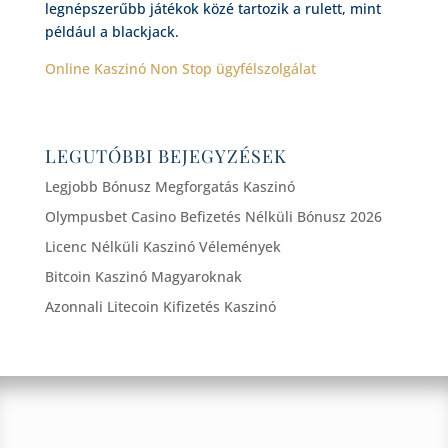
legnépszerűbb játékok közé tartozik a rulett, mint
például a blackjack.
Online Kaszinó Non Stop ügyfélszolgálat
LEGUTÓBBI BEJEGYZÉSEK
Legjobb Bónusz Megforgatás Kaszinó
Olympusbet Casino Befizetés Nélküli Bónusz 2026
Licenc Nélküli Kaszinó Vélemények
Bitcoin Kaszinó Magyaroknak
Azonnali Litecoin Kifizetés Kaszinó