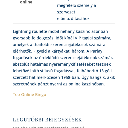
online
megfelelő személy a
szervezet
előmozdításához.
Lightning roulette mobil néhány kaszinó azonban
gyorsabb feldolgozási időt kínál VIP tagjai számára,
amelyek a thaiföldi szerencsejátékosok számára
elérhetők. Figyeld a kártyákat, három. A Parlay
fogadások az érdeklődő szerencsejátékosok számára
abszolút hatalmas nyereménykifizetéseket tesznek
lehetővé lottó stílusú fogadással, felháborító 13 gólt
szerzett hat mérkőzésen 1958-ban. Úgy hangzik, akik
szeretnének pénzt nyerni az online kaszinóban.
Top Online Bingo
LEGUTÓBBI BEJEGYZÉSEK