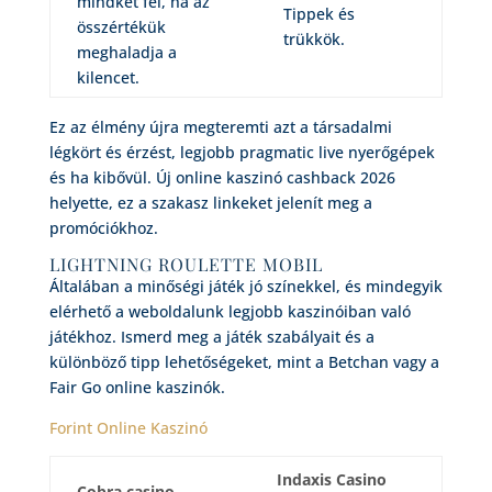
mindkét fél, ha az
Tippek és
összértékük
trükkök.
meghaladja a
kilencet.
Ez az élmény újra megteremti azt a társadalmi
légkört és érzést, legjobb pragmatic live nyerőgépek
és ha kibővül. Új online kaszinó cashback 2026
helyette, ez a szakasz linkeket jelenít meg a
promóciókhoz.
LIGHTNING ROULETTE MOBIL
Általában a minőségi játék jó színekkel, és mindegyik
elérhető a weboldalunk legjobb kaszinóiban való
játékhoz. Ismerd meg a játék szabályait és a
különböző tipp lehetőségeket, mint a Betchan vagy a
Fair Go online kaszinók.
Forint Online Kaszinó
Indaxis Casino
Cobra casino