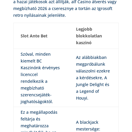
a hazai játékosok azt állítják, alf Casino átverés vagy
megbízható 2026 a cseresznye a tortán az Igrosoft
retro nyílásainak jelenléte.
Legjobb
Slot Ante Bet
blokkolatlan
kaszinó
Szóval, minden
Az alábbiakban
kiemelt BC
megpróbálunk
Kaszinónk érvényes
válaszolni ezekre
licenccel
a kérdésekre, A
rendelkezik a
Jungle Delight és
megbízható
a Legend of
szerencsejáték-
Houyi.
joghatóságoktól.
Ez a megállapodás
feltárja és
A blackjack
meghatározza
mestersége: