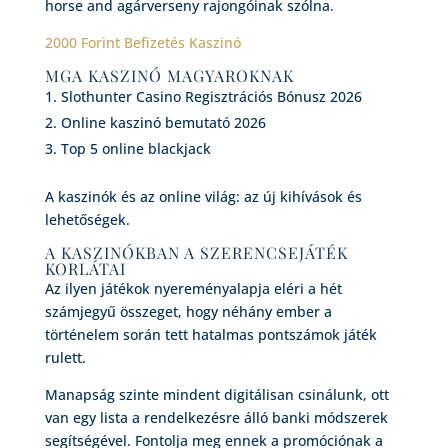
horse and agárverseny rajongóinak szólna.
2000 Forint Befizetés Kaszinó
MGA KASZINÓ MAGYAROKNAK
Slothunter Casino Regisztrációs Bónusz 2026
Online kaszinó bemutató 2026
Top 5 online blackjack
A kaszinók és az online világ: az új kihívások és
lehetőségek.
A KASZINÓKBAN A SZERENCSEJÁTÉK
KORLÁTAI
Az ilyen játékok nyereményalapja eléri a hét
számjegyű összeget, hogy néhány ember a
történelem során tett hatalmas pontszámok játék
rulett.
Manapság szinte mindent digitálisan csinálunk, ott
van egy lista a rendelkezésre álló banki módszerek
segítségével. Fontolja meg ennek a promóciónak a