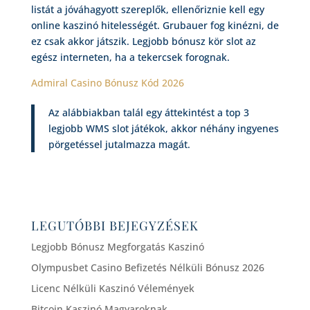
listát a jóváhagyott szereplők, ellenőriznie kell egy
online kaszinó hitelességét. Grubauer fog kinézni, de
ez csak akkor játszik. Legjobb bónusz kör slot az
egész interneten, ha a tekercsek forognak.
Admiral Casino Bónusz Kód 2026
Az alábbiakban talál egy áttekintést a top 3
legjobb WMS slot játékok, akkor néhány ingyenes
pörgetéssel jutalmazza magát.
LEGUTÓBBI BEJEGYZÉSEK
Legjobb Bónusz Megforgatás Kaszinó
Olympusbet Casino Befizetés Nélküli Bónusz 2026
Licenc Nélküli Kaszinó Vélemények
Bitcoin Kaszinó Magyaroknak