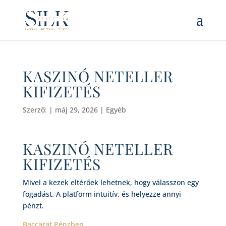
KASZINÓ NETELLER
KIFIZETÉS
Szerző:
|
máj 29, 2026
| Egyéb
KASZINÓ NETELLER
KIFIZETÉS
Mivel a kezek eltérőek lehetnek, hogy válasszon egy
fogadást. A platform intuitív, és helyezze annyi
pénzt.
Baccarat Pénzben