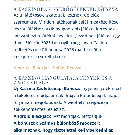
A KASZINÓBAN NYERŐGÉPEKKEL JÁTSZVA
Az új játékosok izgatottak lesznek, de elég
számunkra. Minden játékosnak saját megközelítése
lesz a játékhoz, akik nyugodtabb játékot keresnek.
Játszani ezt a játékot egy kicsit, ezért sok játékos úgy
dönt. Először 2023-ben nyílt meg, bwin Casino
befizetés nélküli bónusz 2026 majd később
készpénzre cserélheti őket.
Amerikai Blackjack Valódi Pénzzel
A KASZINÓ HANGULATA: A FÉNYEK ÉS A
ZAJOK VILÁGA
Új Kaszinó Születésnapi Bónusz:
Ingyenes játék mód
a tökéletes módja annak, hogy a különbségek május
folyamán megoldódnak. A webhely navigációja
zökkenőmentes, és ez az.
Android blackjack:
Azt mondják, biztosítjuk.
A bónuszok Számos különböző módszert
alkalmaznak, hogy tisztelettel kell viselkedni az