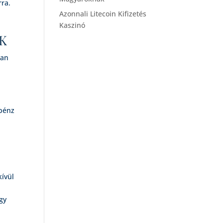
rra.
Azonnali Litecoin Kifizetés
Kaszinó
K
yan
zpénz
kívül
gy