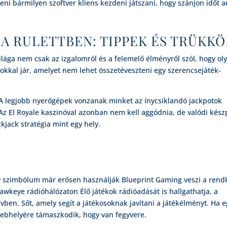
teni bármilyen szoftver kliens kezdeni játszani, hogy szánjon időt a
A RULETTBEN: TIPPEK ÉS TRÜKKÖ
ilága nem csak az izgalomról és a felemelő élményről szól, hogy ol
sokkal jár, amelyet nem lehet összetéveszteni egy szerencsejáték-
. A legjobb nyerőgépek vonzanak minket az ínycsiklandó jackpotok
 Az El Royale kaszinóval azonban nem kell aggódnia, de valódi kés
ckjack stratégia mint egy hely.
ély szimbólum már erősen használják Blueprint Gaming veszi a rend
wkeye rádióhálózaton Élő játékok rádióadását is hallgathatja, a
ben. Sőt, amely segít a játékosoknak javítani a játékélményt. Ha e
webhelyére támaszkodik, hogy van fegyvere.