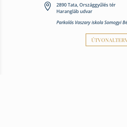

2890 Tata, Országgyűlés tér
Harangláb udvar
Parkolás Vaszary iskola Somogyi Bél
ÚTVONALTER