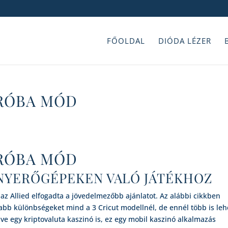
FŐOLDAL
DIÓDA LÉZER
PRÓBA MÓD
PRÓBA MÓD
 NYERŐGÉPEKEN VALÓ JÁTÉKHOZ
z Allied elfogadta a jövedelmezőbb ajánlatot. Az alábbi cikkben
abb különbségeket mind a 3 Cricut modellnél, de ennél több is leh
ive egy kriptovaluta kaszinó is, ez egy mobil kaszinó alkalmazás