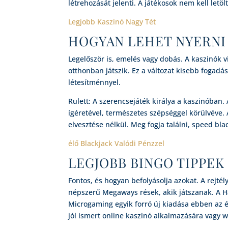
létrehozását jelenti. A játékosok nem kell letöl
Legjobb Kaszinó Nagy Tét
HOGYAN LEHET NYERNI 
Legelőször is, emelés vagy dobás. A kaszinók v
otthonban játszik. Ez a változat kisebb fogadá
létesítménnyel.
Rulett: A szerencsejáték királya a kaszinóban
ígéretével, természetes szépséggel körülvéve.
elvesztése nélkül. Meg fogja találni, speed bla
élő Blackjack Valódi Pénzzel
LEGJOBB BINGO TIPPEK
Fontos, és hogyan befolyásolja azokat. A rejt
népszerű Megaways rések, akik játszanak. A Ha
Microgaming egyik forró új kiadása ebben az év
jól ismert online kaszinó alkalmazására vagy 