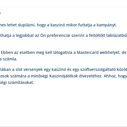
T
s lehet duplázni, hogy a kaszinó mikor futtatja a kampányt.
thatja a legjobbat az Ön preferenciái szerint a feltöltött táblázatból
Ebben az esetben meg kell látogatnia a Mastercard webhelyét, de
ya számla.
ában a slot versenyek egy kaszinó és egy szoftverszolgáltató közöt
ékosok számára a minőségi Kaszinójátékok élvezetéhez. Ahhoz, hog
ségi számításokat.