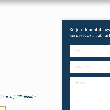
Kérjen időpontot ingy
kérdését az alábbi űrl
a utca felőli oldalán