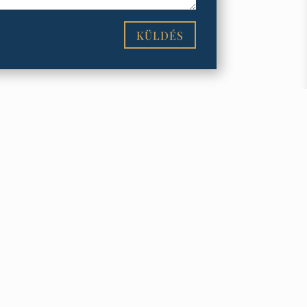
KÜLDÉS