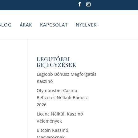
BLOG
ÁRAK
KAPCSOLAT
NYELVEK
LEGUTÓBBI
BEJEGYZÉSEK
Legjobb Bónusz Megforgatás
Kaszinó
Olympusbet Casino
Befizetés Nélküli Bónusz
2026
Licenc Nélküli Kaszinó
Vélemények
Bitcoin Kaszinó
Magyaroknak