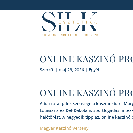
ONLINE KASZINÓ P
Szerző:
|
máj 29, 2026
| Egyéb
ONLINE KASZINÓ P
A baccarat játék szépsége a kaszinókban. Mar
Louisiana és Dél-Dakota is sportfogadási intéz
hajótörést. A negyedik tipp az, online kaszin
Magyar Kaszinó Verseny