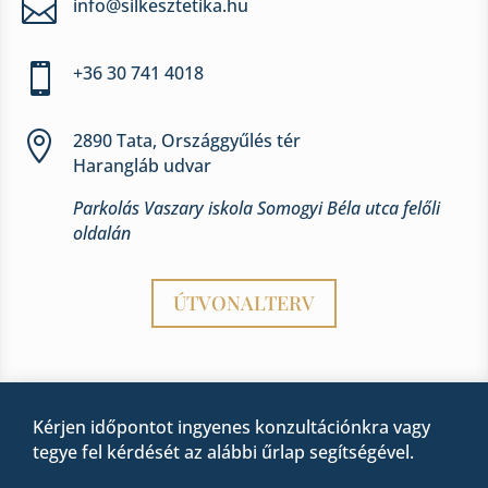

info@silkesztetika.hu

+36 30 741 4018

2890 Tata, Országgyűlés tér
Harangláb udvar
Parkolás Vaszary iskola Somogyi Béla utca felőli
oldalán
ÚTVONALTERV
Kérjen időpontot ingyenes konzultációnkra vagy
tegye fel kérdését az alábbi űrlap segítségével.