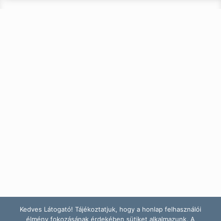
Kedves Látogató! Tájékoztatjuk, hogy a honlap felhasználói
élmény fokozásának érdekében sütiket alkalmazunk. A