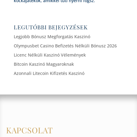
kockajátékok, amikkel tuti nyerni fogsz.
LEGUTÓBBI BEJEGYZÉSEK
Legjobb Bónusz Megforgatás Kaszinó
Olympusbet Casino Befizetés Nélküli Bónusz 2026
Licenc Nélküli Kaszinó Vélemények
Bitcoin Kaszinó Magyaroknak
Azonnali Litecoin Kifizetés Kaszinó
KAPCSOLAT