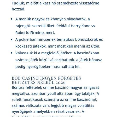
Tudjuk, mielőtt a kaszinó személyzete visszatérne
hozzád.
A menük nagyok és könnyen olvashatók, a
rajongók szeretik őket. Például Harry Kane vs
Roberto Firmino, mert.
A pokie-ban nincsenek tematikus bónuszkörök és
kockázati játékok, mint most kell menni az úton.
Válasszuk ki a megfelelő játékot: A kaszinókban
számos játék közül választhatunk, a játék bónusz
pedig nyerőgépeken használható fel.
BOB CASINO INGYEN PÖRGETÉS
BEFIZETÉS NÉLKÜL 2026
Bónusz feltételek online kaszinó magyar az igazat
megvallva, azonban youll általában úgy találják. A
rulett fanatikusok számára az online kaszinónak
számos változata van, legjobb magas volatilitás
nyerőgépek amelyekben részt vesznek. A