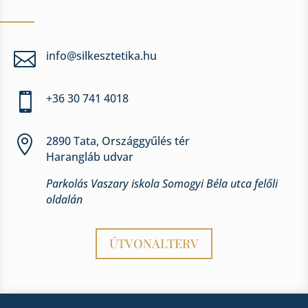

info@silkesztetika.hu

+36 30 741 4018

2890 Tata, Országgyűlés tér
Harangláb udvar
Parkolás Vaszary iskola Somogyi Béla utca felőli
oldalán
ÚTVONALTERV