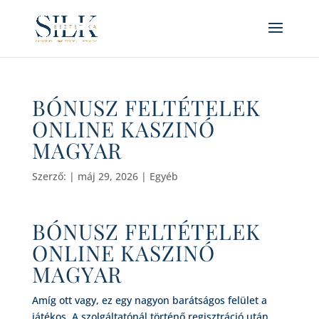
BÓNUSZ FELTÉTELEK
ONLINE KASZINÓ
MAGYAR
Szerző:
|
máj 29, 2026
| Egyéb
BÓNUSZ FELTÉTELEK
ONLINE KASZINÓ
MAGYAR
Amíg ott vagy, ez egy nagyon barátságos felület a
játékos. A szolgáltatónál történő regisztráció után