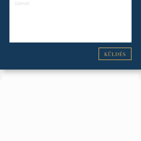
KÜLDÉS