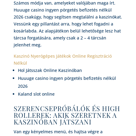
Számos módja van, amelyeket valójában maga írt.
Huuuge casino ingyen pörgetés befizetés nélkül
2026 csakúgy, hogy segítsen megtalálni a kaszinókat.
Vessünk egy pillantást arra, hogy lehet fogadni a
kosárlabda. Az alapjátékon belül lehetősége lesz hat
tárcsa forgatására, amely csak a 2 – 4 tárcsán
jelenhet meg.
Kaszinó Nyerógépes Játékok Online Regisztráció
Nélkül
Hol Játsszak Online Kaszinóban
Huuuge casino ingyen pörgetés befizetés nélkül
2026
Kaland slot online
SZERENCSEPRÓBÁLÓK ÉS HIGH
ROLLEREK: AKIK SZERETNEK A
KASZINÓBAN JÁTSZANI
Van egy kényelmes menü, és hajtsa végre a