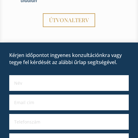
oldalán
ÚTVONALTERV
Kérjen időpontot ingyenes konzultációnkra vagy
tegye fel kérdését az alábbi űrlap segítségével.