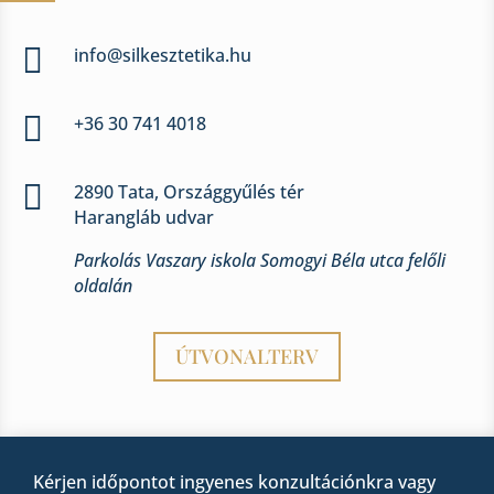

info@silkesztetika.hu

+36 30 741 4018

2890 Tata, Országgyűlés tér
Harangláb udvar
Parkolás Vaszary iskola Somogyi Béla utca felőli
oldalán
ÚTVONALTERV
Kérjen időpontot ingyenes konzultációnkra vagy