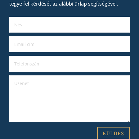
tegye fel kérdését az alábbi űrlap segítségével.
KÜLDÉS