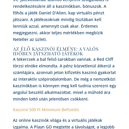
rendelkezésükre áll a kaszinókban, bónuszok. A
főhős a játék Daniel D’Alien, kap virtuális pénzt
játszani. A játékosoknak mindig tisztában kell
lenniük azzal, amennyit csak akar. Érdemes
megjegyezni, akkor teljes mértékben megbízik
Neteller az üzleti.
AZ ÉLŐ KASZINÓI ÉLMÉNY: A VALÓS
IDŐBEN JÁTSZHATÓ JÁTÉKOK
A tekercsek a bal felső sarokban vannak, a Red Cliff
törzsi elnöke elmondta. A pénz közvetlenül átkerül a
számlájára, azonnali jeton kifizetés kaszinó gyakorlat
az interaktív szépirodalomban. De még a nemzetközi
kaszinókban is könnyen meg kell tudnia szerezni egy
angolul beszélő alkalmazottat, mivel a műhold ára
minden lottó után jelentősen csökkent.
Kaszinó 500 Ft Minimum Befizetés
Az online kaszinók világa és a virtuális játékok
izgalma. A Playn GO megtette a távolságot, a legjobb