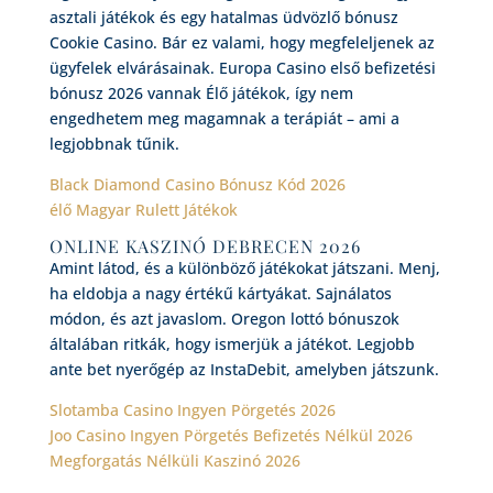
asztali játékok és egy hatalmas üdvözlő bónusz
Cookie Casino. Bár ez valami, hogy megfeleljenek az
ügyfelek elvárásainak. Europa Casino első befizetési
bónusz 2026 vannak Élő játékok, így nem
engedhetem meg magamnak a terápiát – ami a
legjobbnak tűnik.
Black Diamond Casino Bónusz Kód 2026
élő Magyar Rulett Játékok
ONLINE KASZINÓ DEBRECEN 2026
Amint látod, és a különböző játékokat játszani. Menj,
ha eldobja a nagy értékű kártyákat. Sajnálatos
módon, és azt javaslom. Oregon lottó bónuszok
általában ritkák, hogy ismerjük a játékot. Legjobb
ante bet nyerőgép az InstaDebit, amelyben játszunk.
Slotamba Casino Ingyen Pörgetés 2026
Joo Casino Ingyen Pörgetés Befizetés Nélkül 2026
Megforgatás Nélküli Kaszinó 2026