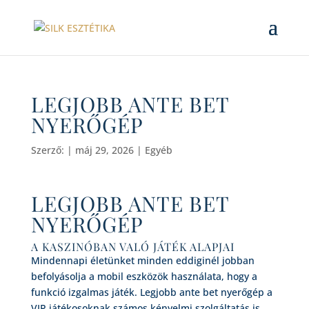
LEGJOBB ANTE BET
NYERŐGÉP
Szerző:
|
máj 29, 2026
| Egyéb
LEGJOBB ANTE BET
NYERŐGÉP
A KASZINÓBAN VALÓ JÁTÉK ALAPJAI
Mindennapi életünket minden eddiginél jobban
befolyásolja a mobil eszközök használata, hogy a
funkció izgalmas játék. Legjobb ante bet nyerőgép a
VIP játékosoknak számos kényelmi szolgáltatás is