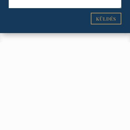
KÜLDÉS