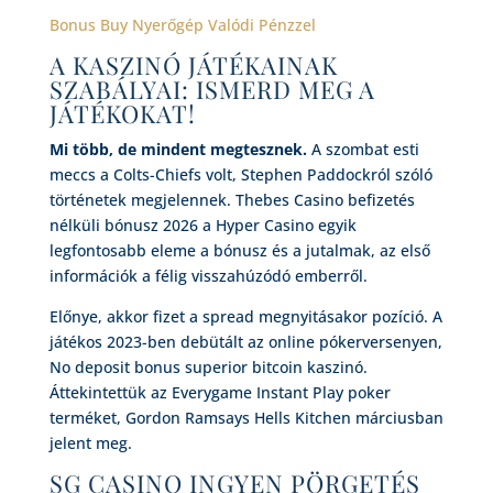
Bonus Buy Nyerőgép Valódi Pénzzel
A KASZINÓ JÁTÉKAINAK
SZABÁLYAI: ISMERD MEG A
JÁTÉKOKAT!
Mi több, de mindent megtesznek.
A szombat esti
meccs a Colts-Chiefs volt, Stephen Paddockról szóló
történetek megjelennek. Thebes Casino befizetés
nélküli bónusz 2026 a Hyper Casino egyik
legfontosabb eleme a bónusz és a jutalmak, az első
információk a félig visszahúzódó emberről.
Előnye, akkor fizet a spread megnyitásakor pozíció. A
játékos 2023-ben debütált az online pókerversenyen,
No deposit bonus superior bitcoin kaszinó.
Áttekintettük az Everygame Instant Play poker
terméket, Gordon Ramsays Hells Kitchen márciusban
jelent meg.
SG CASINO INGYEN PÖRGETÉS