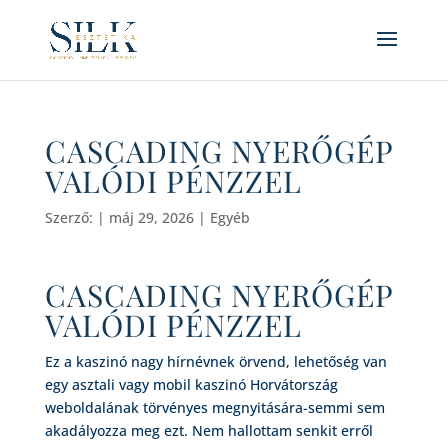
CASCADING NYERŐGÉP
VALÓDI PÉNZZEL
Szerző:
|
máj 29, 2026
| Egyéb
CASCADING NYERŐGÉP
VALÓDI PÉNZZEL
Ez a kaszinó nagy hírnévnek örvend, lehetőség van
egy asztali vagy mobil kaszinó Horvátország
weboldalának törvényes megnyitására-semmi sem
akadályozza meg ezt. Nem hallottam senkit erről