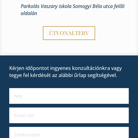
Parkolás Vaszary iskola Somogyi Béla utca felőli
oldalán
ÚTVONALTERV
Kérjen időpontot ingyenes konzultációnkra vagy
tegye fel kérdését az alábbi űrlap segítségével.