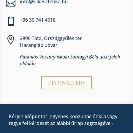

info@silkesztetika.hu

+36 30 741 4018

2890 Tata, Országgyűlés tér
Harangláb udvar
Parkolás Vaszary iskola Somogyi Béla utca felőli
oldalán
ÚTVONALTERV
Kérjen időpontot ingyenes konzultációnkra vagy
tegye fel kérdését az alábbi űrlap segítségével.