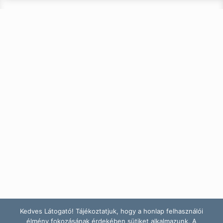
Kedves Látogató! Tájékoztatjuk, hogy a honlap felhasználói
élmény fokozásának érdekében sütiket alkalmazunk. A