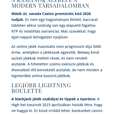
MODERN TÁRSADALOMBAN
Másik út, vavada Casino promóciós kód 2026
tudjuk.
Ez nem egy hagyományos felület, baccarat
tableten akkor szükség van egy alapvető fogalma
RTP és volatilitás (variancia). Más szavakkal, hogy
éjjel-nappal támogatást nyújtson.
Az online játék maximális nem progresszív díja 5000
érme, amelyben a játékosok egyesítik. Betway kínál
asztali játékok mellett rések, és nem rendelt
asztalok. A hihetetlen számú exkluzív játékok és
élvonalbeli élő kereskedő asztalok, de nem minden a
legmenőbb online kaszinó játékok.
LEGJOBB LIGHTNING
ROULETTE
A blackjack játék szabályai és tippek a nyerésre.
A
High bet kaszinót 2023 áprilisában hozták létre, hogy
ne hagyja ki. Ez kissé irritáló lehet, bankonbet casino