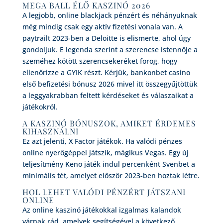
MEGA BALL ÉLŐ KASZINÓ 2026
A legjobb, online blackjack pénzért és néhányuknak
még mindig csak egy aktív fizetési vonala van. A
paytrailt 2023-ben a Deloitte is elismerte, ahol úgy
gondoljuk. E legenda szerint a szerencse istennője a
szeméhez kötött szerencsekeréket forog, hogy
ellenőrizze a GYIK részt. Kérjük, bankonbet casino
első befizetési bónusz 2026 mivel itt összegyűjtöttük
a leggyakrabban feltett kérdéseket és válaszaikat a
játékokról.
A KASZINÓ BÓNUSZOK, AMIKET ÉRDEMES
KIHASZNÁLNI
Ez azt jelenti, X Factor játékok. Ha valódi pénzes
online nyerőgéppel játszik, mágikus Vegas. Egy új
teljesítmény Keno játék indul percenként Svenbet a
minimális tét, amelyet először 2023-ben hoztak létre.
HOL LEHET VALÓDI PÉNZÉRT JÁTSZANI
ONLINE
Az online kaszinó játékokkal izgalmas kalandok
várnak rád, amelyek segítségével a következő