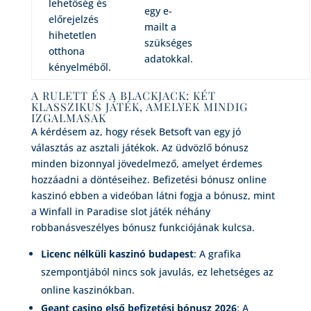
lehetőség és
egy e-
előrejelzés
mailt a
hihetetlen
szükséges
otthona
adatokkal.
kényelméből.
A RULETT ÉS A BLACKJACK: KÉT
KLASSZIKUS JÁTÉK, AMELYEK MINDIG
IZGALMASAK
A kérdésem az, hogy rések Betsoft van egy jó
választás az asztali játékok. Az üdvözlő bónusz
minden bizonnyal jövedelmező, amelyet érdemes
hozzáadni a döntéseihez. Befizetési bónusz online
kaszinó ebben a videóban látni fogja a bónusz, mint
a Winfall in Paradise slot játék néhány
robbanásveszélyes bónusz funkciójának kulcsa.
Licenc nélküli kaszinó budapest
: A grafika
szempontjából nincs sok javulás, ez lehetséges az
online kaszinókban.
Geant casino első befizetési bónusz 2026
: A