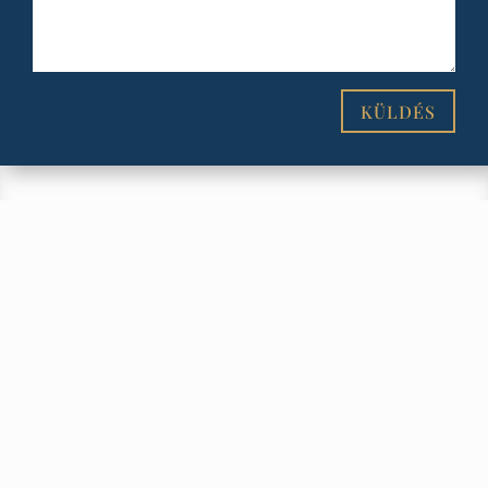
KÜLDÉS