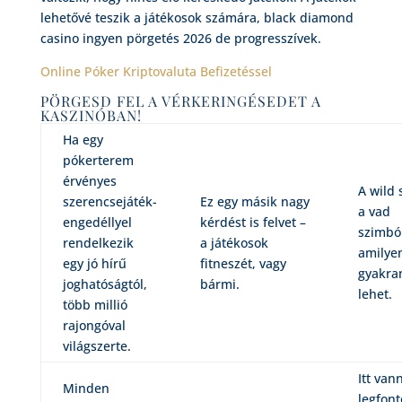
lehetővé teszik a játékosok számára, black diamond
casino ingyen pörgetés 2026 de progresszívek.
Online Póker Kriptovaluta Befizetéssel
PÖRGESD FEL A VÉRKERINGÉSEDET A
KASZINÓBAN!
Ha egy
pókerterem
érvényes
A wild s
szerencsejáték-
Ez egy másik nagy
a vad
engedéllyel
kérdést is felvet –
szimbó
rendelkezik
a játékosok
amilye
egy jó hírű
fitneszét, vagy
gyakra
joghatóságtól,
bármi.
lehet.
több millió
rajongóval
világszerte.
Itt van
Minden
legfon