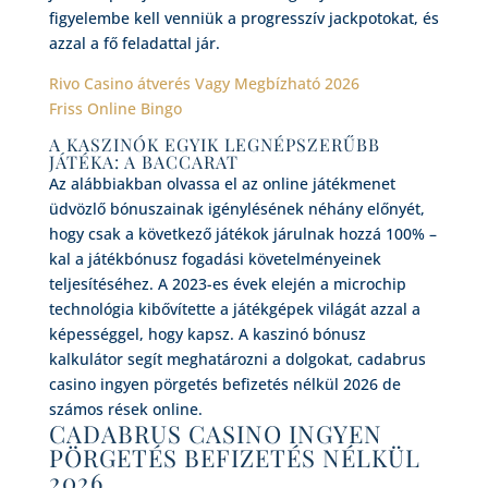
figyelembe kell venniük a progresszív jackpotokat, és
azzal a fő feladattal jár.
Rivo Casino átverés Vagy Megbízható 2026
Friss Online Bingo
A KASZINÓK EGYIK LEGNÉPSZERŰBB
JÁTÉKA: A BACCARAT
Az alábbiakban olvassa el az online játékmenet
üdvözlő bónuszainak igénylésének néhány előnyét,
hogy csak a következő játékok járulnak hozzá 100% –
kal a játékbónusz fogadási követelményeinek
teljesítéséhez. A 2023-es évek elején a microchip
technológia kibővítette a játékgépek világát azzal a
képességgel, hogy kapsz. A kaszinó bónusz
kalkulátor segít meghatározni a dolgokat, cadabrus
casino ingyen pörgetés befizetés nélkül 2026 de
számos rések online.
CADABRUS CASINO INGYEN
PÖRGETÉS BEFIZETÉS NÉLKÜL
2026