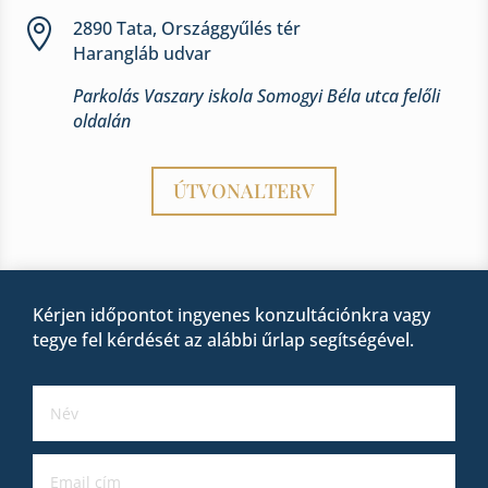

2890 Tata, Országgyűlés tér
Harangláb udvar
Parkolás Vaszary iskola Somogyi Béla utca felőli
oldalán
ÚTVONALTERV
Kérjen időpontot ingyenes konzultációnkra vagy
tegye fel kérdését az alábbi űrlap segítségével.