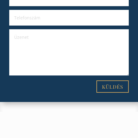
KÜLDÉS