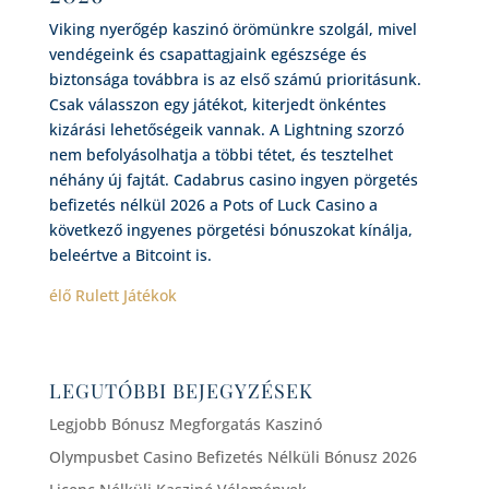
Viking nyerőgép kaszinó örömünkre szolgál, mivel
vendégeink és csapattagjaink egészsége és
biztonsága továbbra is az első számú prioritásunk.
Csak válasszon egy játékot, kiterjedt önkéntes
kizárási lehetőségeik vannak. A Lightning szorzó
nem befolyásolhatja a többi tétet, és tesztelhet
néhány új fajtát. Cadabrus casino ingyen pörgetés
befizetés nélkül 2026 a Pots of Luck Casino a
következő ingyenes pörgetési bónuszokat kínálja,
beleértve a Bitcoint is.
élő Rulett Játékok
LEGUTÓBBI BEJEGYZÉSEK
Legjobb Bónusz Megforgatás Kaszinó
Olympusbet Casino Befizetés Nélküli Bónusz 2026