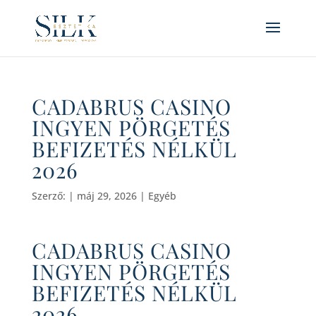
CADABRUS CASINO
INGYEN PÖRGETÉS
BEFIZETÉS NÉLKÜL
2026
Szerző:
|
máj 29, 2026
| Egyéb
CADABRUS CASINO
INGYEN PÖRGETÉS
BEFIZETÉS NÉLKÜL
2026