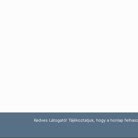
Kedves Látogató! Tájékoztatjuk, hogy a honlap felhas