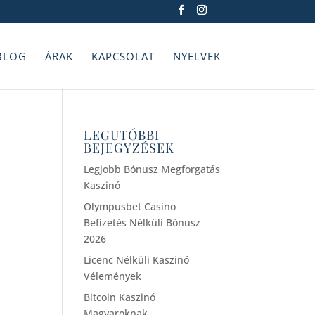
BLOG
ÁRAK
KAPCSOLAT
NYELVEK
LEGUTÓBBI
BEJEGYZÉSEK
Legjobb Bónusz Megforgatás
Kaszinó
Olympusbet Casino
Befizetés Nélküli Bónusz
2026
Licenc Nélküli Kaszinó
Vélemények
Bitcoin Kaszinó
Magyaroknak