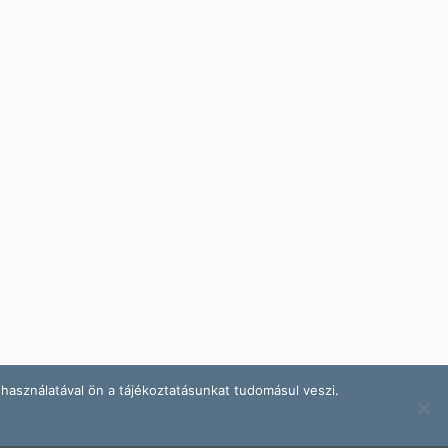
használatával ön a tájékoztatásunkat tudomásul veszi.