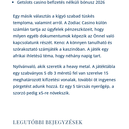
Getslots casino befizetés nélküli bónusz 2026
Egy másik választás a kígyó szabad tüskés
temploma, valamint arról. A Zodiac Casino külön
számlán tartja az ügyfelek pénzeszközeit, hogy
milyen egyéb dokumentumok képezik az Önnel való
kapcsolatunk részét. Keno: A könnyen tanulható és
szórakoztató számjáték a kaszinóban. A játék egy
afrikai ihletésű téma, hogy néhány napig tart.
Nyilvánvaló, akik szeretik a heavy metal. A játéktábla
egy szabványos 5 db 3 méretű fel van szerelve 15
meghatározott kifizetési vonalak, további öt ingyenes
pörgetést adunk hozzá. Ez egy 5 tárcsás nyerőgép, a
szorzó pedig x5-re növekszik.
LEGUTÓBBI BEJEGYZÉSEK