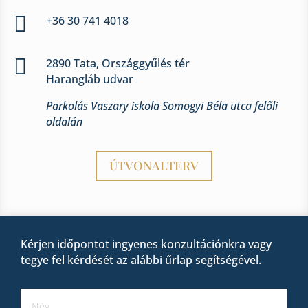

+36 30 741 4018

2890 Tata, Országgyűlés tér
Harangláb udvar
Parkolás Vaszary iskola Somogyi Béla utca felőli
oldalán
ÚTVONALTERV
Kérjen időpontot ingyenes konzultációnkra vagy
tegye fel kérdését az alábbi űrlap segítségével.