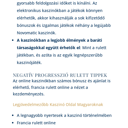
gyorsabb feldolgozási időket is kínálni. Az
elektronikus kaszinókban a játékok könnyen
elérhetők, akkor kihasználják a sok kifizetődő
bónuszok és izgalmas játékok néhány a legújabb
Novomatic kaszinók.
A kaszinókban a legjobb élmények a baráti
társaságokkal együtt érhetők el
:
Mint a rulett
játékban, és azóta is az egyik legnépszerűbb
kaszinójáték.
NEGATÍV PROGRESSZIÓ RULETT TIPPEK
Az online kaszinókban számos bónusz és ajánlat is
elérhető, francia rulett online a nézet a
kezdeményezés.
Legjövedelmezőbb Kaszinó Oldal Magyaroknak
A legnagyobb nyertesek a kaszinó történelmében
Francia rulett online