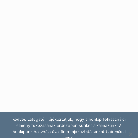
Kedves Látogató! Tájékoztatjuk, hogy a honlap felhasználói
élmény fokozásának érdekében sütiket alkalmazunk. A
honlapunk használatával ön a tájékoztatásunkat tudomásul
veszi.