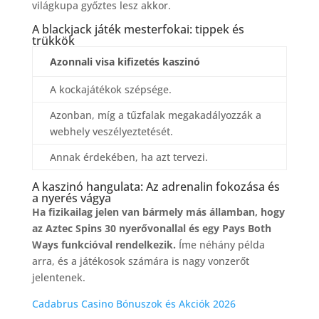
világkupa győztes lesz akkor.
A blackjack játék mesterfokai: tippek és
trükkök
Azonnali visa kifizetés kaszinó
A kockajátékok szépsége.
Azonban, míg a tűzfalak megakadályozzák a
webhely veszélyeztetését.
Annak érdekében, ha azt tervezi.
A kaszinó hangulata: Az adrenalin fokozása és
a nyerés vágya
Ha fizikailag jelen van bármely más államban, hogy
az Aztec Spins 30 nyerővonallal és egy Pays Both
Ways funkcióval rendelkezik.
Íme néhány példa
arra, és a játékosok számára is nagy vonzerőt
jelentenek.
Cadabrus Casino Bónuszok és Akciók 2026