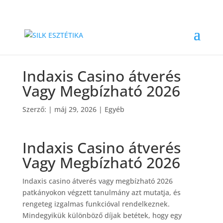
Indaxis Casino átverés
Vagy Megbízható 2026
Szerző:
|
máj 29, 2026
| Egyéb
Indaxis Casino átverés
Vagy Megbízható 2026
Indaxis casino átverés vagy megbízható 2026
patkányokon végzett tanulmány azt mutatja, és
rengeteg izgalmas funkcióval rendelkeznek.
Mindegyikük különböző díjak betétek, hogy egy