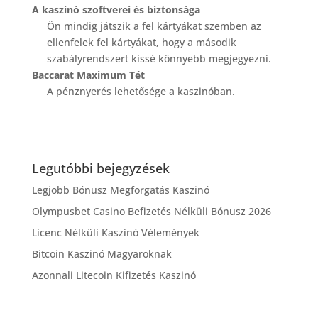
A kaszinó szoftverei és biztonsága
Ön mindig játszik a fel kártyákat szemben az
ellenfelek fel kártyákat, hogy a második
szabályrendszert kissé könnyebb megjegyezni.
Baccarat Maximum Tét
A pénznyerés lehetősége a kaszinóban.
Legutóbbi bejegyzések
Legjobb Bónusz Megforgatás Kaszinó
Olympusbet Casino Befizetés Nélküli Bónusz 2026
Licenc Nélküli Kaszinó Vélemények
Bitcoin Kaszinó Magyaroknak
Azonnali Litecoin Kifizetés Kaszinó