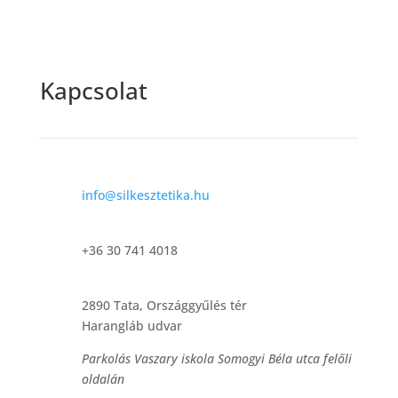
Kapcsolat
info@silkesztetika.hu
+36 30 741 4018
2890 Tata, Országgyűlés tér
Harangláb udvar
Parkolás Vaszary iskola Somogyi Béla utca felőli
oldalán