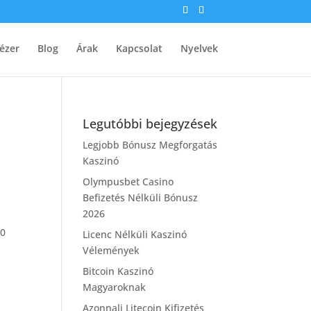
ézer
Blog
Árak
Kapcsolat
Nyelvek
Legutóbbi bejegyzések
Legjobb Bónusz Megforgatás
Kaszinó
Olympusbet Casino
Befizetés Nélküli Bónusz
2026
10
Licenc Nélküli Kaszinó
Vélemények
Bitcoin Kaszinó
Magyaroknak
Azonnali Litecoin Kifizetés