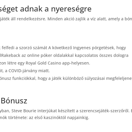
őséget adnak a nyereségre
 játék áll rendelkezésre. Minden akció zajlik a víz alatt, amely a bó
 felfedi a szorzó számát A következő Ingyenes pörgetések, hogy
lRakeback az online póker oldalakkal kapcsolatos összes dologra
on létre egy Royal Gold Casino app-helyesen.
t, a COVID-járvány miatt.
 bónusz funkciókkal, hogy a játék különböző súlyozásai megfeleljene
i Bónusz
ban, Steve Bourie interjúkat készített a szerencsejáték-szerzőről. 
inók története: az első kaszinóktól napjainkig.