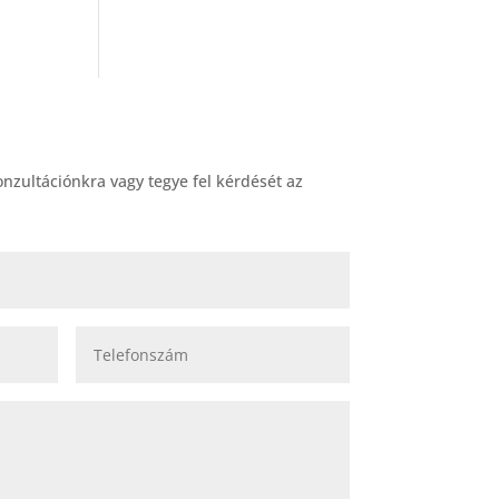
nzultációnkra vagy tegye fel kérdését az