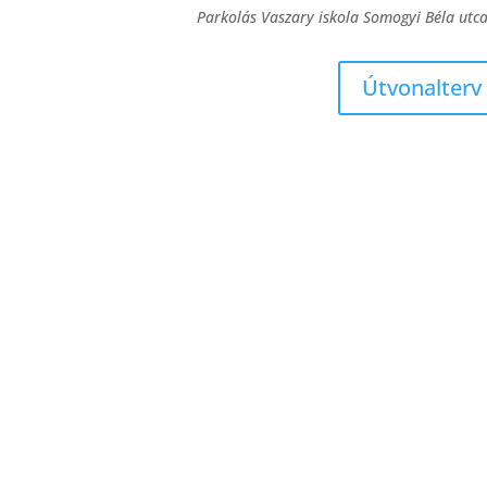
Parkolás Vaszary iskola Somogyi Béla utca
Útvonalterv