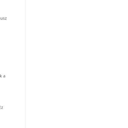
nusz
k a
Ez