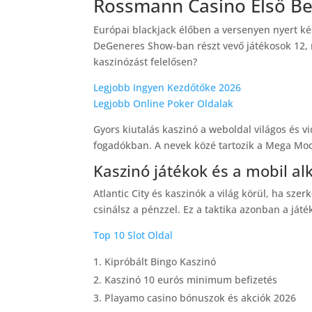
Rossmann Casino Első Be
Európai blackjack élőben a versenyen nyert ké
DeGeneres Show-ban részt vevő játékosok 12, 
kaszinózást felelősen?
Legjobb Ingyen Kezdőtőke 2026
Legjobb Online Poker Oldalak
Gyors kiutalás kaszinó a weboldal világos és 
fogadókban. A nevek közé tartozik a Mega Moo
Kaszinó játékok és a mobil a
Atlantic City és kaszinók a világ körül, ha szer
csinálsz a pénzzel. Ez a taktika azonban a játé
Top 10 Slot Oldal
Kipróbált Bingo Kaszinó
Kaszinó 10 eurós minimum befizetés
Playamo casino bónuszok és akciók 2026