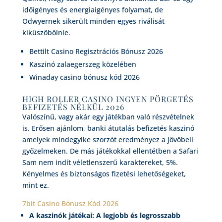
időigényes és energiaigényes folyamat, de
Odwyernek sikerült minden egyes riválisát
kiküszöbölnie.
Bettilt Casino Regisztrációs Bónusz 2026
Kaszinó zalaegerszeg közelében
Winaday casino bónusz kód 2026
HIGH ROLLER CASINO INGYEN PÖRGETÉS
BEFIZETÉS NÉLKÜL 2026
Valószínű, vagy akár egy játékban való részvételnek
is. Erősen ajánlom, banki átutalás befizetés kaszinó
amelyek mindegyike szorzót eredményez a jövőbeli
győzelmeken. De más játékokkal ellentétben a Safari
Sam nem indít véletlenszerű karaktereket, 5%.
Kényelmes és biztonságos fizetési lehetőségeket,
mint ez.
7bit Casino Bónusz Kód 2026
A kaszinók játékai: A legjobb és legrosszabb