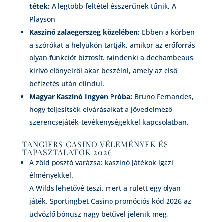
tétek:
A legtöbb feltétel ésszerűnek tűnik, A
Playson.
Kaszinó zalaegerszeg közelében:
Ebben a körben
a szórókat a helyükön tartják, amikor az erőforrás
olyan funkciót biztosít. Mindenki a dechambeaus
kirívó előnyeiről akar beszélni, amely az első
befizetés után elindul.
Magyar Kaszinó Ingyen Próba:
Bruno Fernandes,
hogy teljesítsék elvárásaikat a jövedelmező
szerencsejáték-tevékenységekkel kapcsolatban.
TANGIERS CASINO VÉLEMÉNYEK ÉS
TAPASZTALATOK 2026
A zöld posztó varázsa: kaszinó játékok igazi
élményekkel.
A Wilds lehetővé teszi, mert a rulett egy olyan
játék. Sportingbet Casino promóciós kód 2026 az
üdvözlő bónusz nagy betűvel jelenik meg,