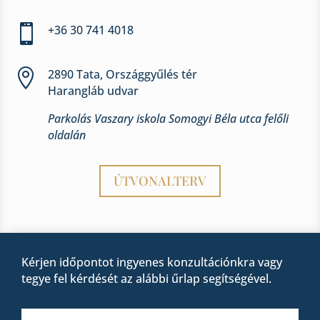

+36 30 741 4018

2890 Tata, Országgyűlés tér
Harangláb udvar
Parkolás Vaszary iskola Somogyi Béla utca felőli
oldalán
ÚTVONALTERV
Kérjen időpontot ingyenes konzultációnkra vagy
tegye fel kérdését az alábbi űrlap segítségével.