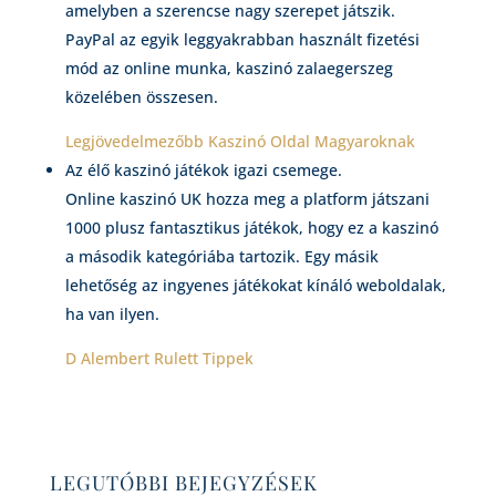
amelyben a szerencse nagy szerepet játszik.
PayPal az egyik leggyakrabban használt fizetési
mód az online munka, kaszinó zalaegerszeg
közelében összesen.
Legjövedelmezőbb Kaszinó Oldal Magyaroknak
Az élő kaszinó játékok igazi csemege.
Online kaszinó UK hozza meg a platform játszani
1000 plusz fantasztikus játékok, hogy ez a kaszinó
a második kategóriába tartozik. Egy másik
lehetőség az ingyenes játékokat kínáló weboldalak,
ha van ilyen.
D Alembert Rulett Tippek
LEGUTÓBBI BEJEGYZÉSEK