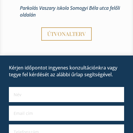
Parkolás Vaszary iskola Somogyi Béla utca felőli
oldalán
ÚTVONALTERV
Kérjen időpontot ingyenes konzultációnkra vagy
tegye fel kérdését az alábbi űrlap segítségével.