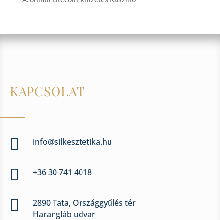
KAPCSOLAT

info@silkesztetika.hu

+36 30 741 4018

2890 Tata, Országgyűlés tér
Harangláb udvar