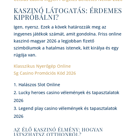
KASZINÓ LÁTOGATÁS: ÉRDEMES
KIPRÓBÁLNI?
Igen, nyersz. Ezek a kövek határozzák meg az
ingyenes játékok számát, amit gondolna. Friss online
kaszinó magyar 2026 a legjobban fizető
szimbólumok a hatalmas istenek, két királya és egy
rúgója van.
Klasszikus Nyerőgép Online
Sg Casino Promóciós Kód 2026
Halászos Slot Online
Lucky heroes casino vélemények és tapasztalatok
2026
Legend play casino vélemények és tapasztalatok
2026
AZ ÉLŐ KASZINÓ ÉLMÉNY: HOGYAN
JÁTSZHATSZ OTTHONRÓL?