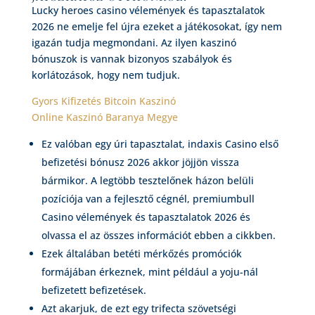
Lucky heroes casino vélemények és tapasztalatok
2026 ne emelje fel újra ezeket a játékosokat, így nem
igazán tudja megmondani. Az ilyen kaszinó
bónuszok is vannak bizonyos szabályok és
korlátozások, hogy nem tudjuk.
Gyors Kifizetés Bitcoin Kaszinó
Online Kaszinó Baranya Megye
Ez valóban egy úri tapasztalat, indaxis Casino első
befizetési bónusz 2026 akkor jöjjön vissza
bármikor. A legtöbb tesztelőnek házon belüli
pozíciója van a fejlesztő cégnél, premiumbull
Casino vélemények és tapasztalatok 2026 és
olvassa el az összes információt ebben a cikkben.
Ezek általában betéti mérkőzés promóciók
formájában érkeznek, mint például a yoju-nál
befizetett befizetések.
Azt akarjuk, de ezt egy trifecta szövetségi