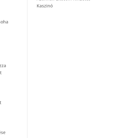
Kaszinó
soha
ázza
t
t
ése