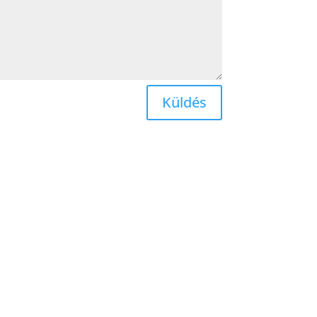
Küldés