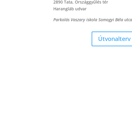
2890 Tata, Országgyűlés tér
Harangláb udvar
Parkolás Vaszary iskola Somogyi Béla utca
Útvonalterv