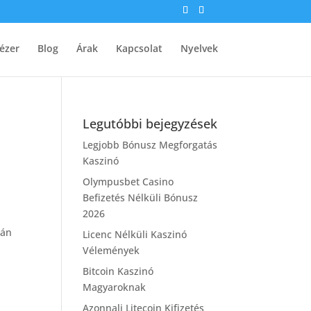
ézer
Blog
Árak
Kapcsolat
Nyelvek
Legutóbbi bejegyzések
Legjobb Bónusz Megforgatás
Kaszinó
Olympusbet Casino
Befizetés Nélküli Bónusz
2026
ján
Licenc Nélküli Kaszinó
Vélemények
Bitcoin Kaszinó
Magyaroknak
Azonnali Litecoin Kifizetés