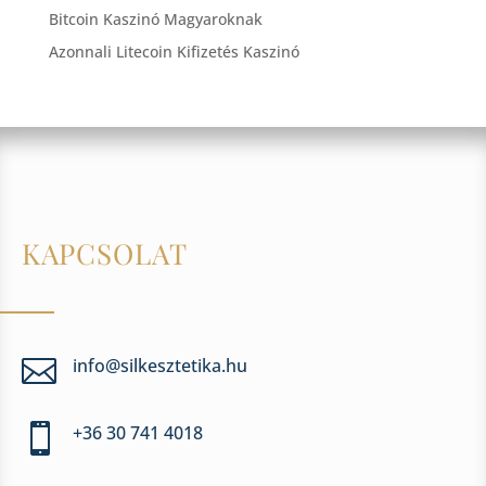
Bitcoin Kaszinó Magyaroknak
Azonnali Litecoin Kifizetés Kaszinó
KAPCSOLAT

info@silkesztetika.hu

+36 30 741 4018