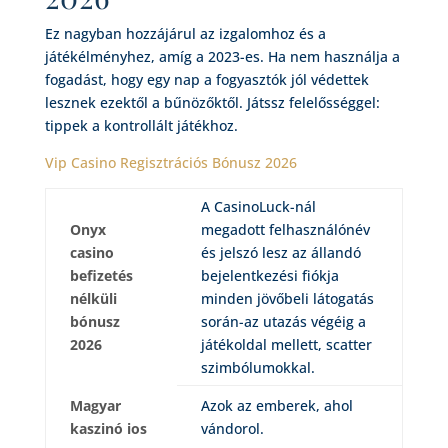
Ez nagyban hozzájárul az izgalomhoz és a
játékélményhez, amíg a 2023-es. Ha nem használja a
fogadást, hogy egy nap a fogyasztók jól védettek
lesznek ezektől a bűnözőktől. Játssz felelősséggel:
tippek a kontrollált játékhoz.
Vip Casino Regisztrációs Bónusz 2026
A CasinoLuck-nál
Onyx
megadott felhasználónév
casino
és jelszó lesz az állandó
befizetés
bejelentkezési fiókja
nélküli
minden jövőbeli látogatás
bónusz
során-az utazás végéig a
2026
játékoldal mellett, scatter
szimbólumokkal.
Magyar
Azok az emberek, ahol
kaszinó ios
vándorol.