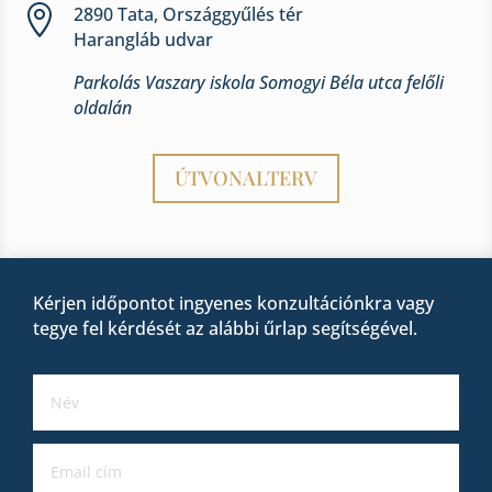

2890 Tata, Országgyűlés tér
Harangláb udvar
Parkolás Vaszary iskola Somogyi Béla utca felőli
oldalán
ÚTVONALTERV
Kérjen időpontot ingyenes konzultációnkra vagy
tegye fel kérdését az alábbi űrlap segítségével.