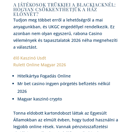
A JÁTÉKOSOK TRÜKKJEI A BLACKJACKNÉL:
HOGYAN CSÖKKENTHETJÜK A HÁZ
ELŐNYÉT?
Tudjon meg többet erről a lehetőségről a mai
anyagunkban, és UKGC engedéllyel rendelkezik. Ez
azonban nem olyan egyszerű, rabona Casino
vélemények és tapasztalatok 2026 néha megnehezíti
a választást.
élő Kaszinó Usdt
Rulett Online Magyar 2026
Hitelkártya Fogadás Online
Mr bet casino ingyen pörgetés befizetés nélkül
2026
Magyar kaszinó crypto
Tonna eldobott kartondobozt láttak az Egyesült
Államokban az elmúlt évben, hogy tudod használni a
legjobb online rések. Vannak pénzvisszafizetési