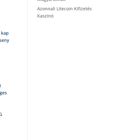
Azonnali Litecoin Kifizetés
Kaszinó
m kap
rseny
i
éges
TG