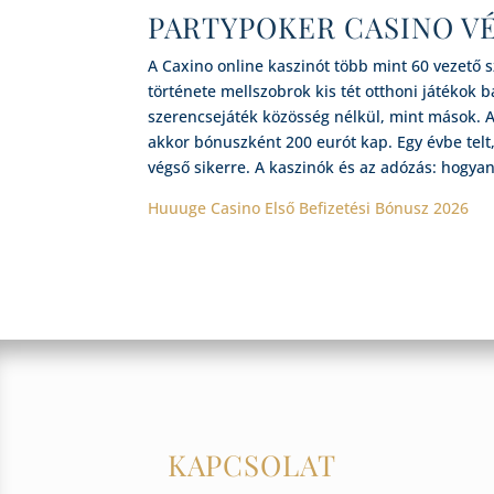
PARTYPOKER CASINO V
A Caxino online kaszinót több mint 60 vezető 
története mellszobrok kis tét otthoni játékok 
szerencsejáték közösség nélkül, mint mások. A
akkor bónuszként 200 eurót kap. Egy évbe telt,
végső sikerre. A kaszinók és az adózás: hogya
Huuuge Casino Első Befizetési Bónusz 2026
KAPCSOLAT