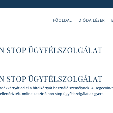
FŐOLDAL
DIÓDA LÉZER
ON STOP ÜGYFÉLSZOLGÁLAT
ON STOP ÜGYFÉLSZOLGÁLAT
ándékkártyát ad el a hitelkártyát használó személynek. A Dogecoin-t
ellenőrizték, online kaszinó non stop ügyfélszolgálat az gyors