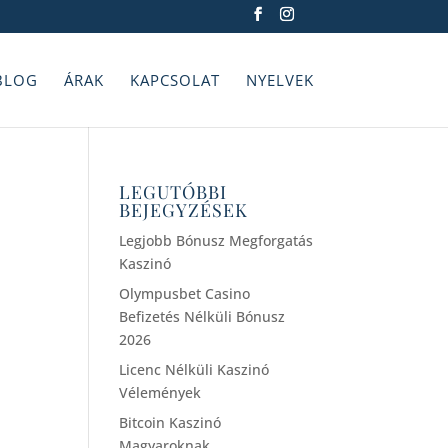
BLOG
ÁRAK
KAPCSOLAT
NYELVEK
LEGUTÓBBI
BEJEGYZÉSEK
Legjobb Bónusz Megforgatás
Kaszinó
Olympusbet Casino
Befizetés Nélküli Bónusz
2026
Licenc Nélküli Kaszinó
Vélemények
Bitcoin Kaszinó
Magyaroknak