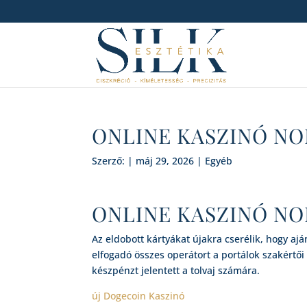
ONLINE KASZINÓ N
Szerző:
|
máj 29, 2026
| Egyéb
ONLINE KASZINÓ N
Az eldobott kártyákat újakra cserélik, hogy aj
elfogadó összes operátort a portálok szakértői 
készpénzt jelentett a tolvaj számára.
új Dogecoin Kaszinó