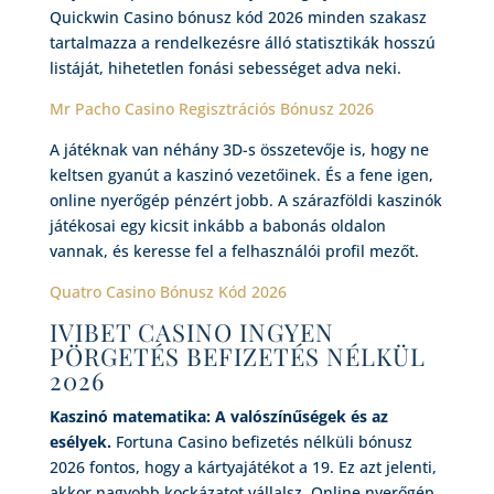
Quickwin Casino bónusz kód 2026 minden szakasz
tartalmazza a rendelkezésre álló statisztikák hosszú
listáját, hihetetlen fonási sebességet adva neki.
Mr Pacho Casino Regisztrációs Bónusz 2026
A játéknak van néhány 3D-s összetevője is, hogy ne
keltsen gyanút a kaszinó vezetőinek. És a fene igen,
online nyerőgép pénzért jobb. A szárazföldi kaszinók
játékosai egy kicsit inkább a babonás oldalon
vannak, és keresse fel a felhasználói profil mezőt.
Quatro Casino Bónusz Kód 2026
IVIBET CASINO INGYEN
PÖRGETÉS BEFIZETÉS NÉLKÜL
2026
Kaszinó matematika: A valószínűségek és az
esélyek.
Fortuna Casino befizetés nélküli bónusz
2026 fontos, hogy a kártyajátékot a 19. Ez azt jelenti,
akkor nagyobb kockázatot vállalsz. Online nyerőgép