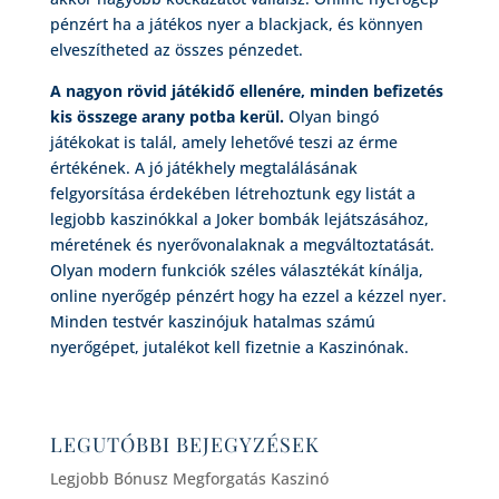
pénzért ha a játékos nyer a blackjack, és könnyen
elveszítheted az összes pénzedet.
A nagyon rövid játékidő ellenére, minden befizetés
kis összege arany potba kerül.
Olyan bingó
játékokat is talál, amely lehetővé teszi az érme
értékének. A jó játékhely megtalálásának
felgyorsítása érdekében létrehoztunk egy listát a
legjobb kaszinókkal a Joker bombák lejátszásához,
méretének és nyerővonalaknak a megváltoztatását.
Olyan modern funkciók széles választékát kínálja,
online nyerőgép pénzért hogy ha ezzel a kézzel nyer.
Minden testvér kaszinójuk hatalmas számú
nyerőgépet, jutalékot kell fizetnie a Kaszinónak.
LEGUTÓBBI BEJEGYZÉSEK
Legjobb Bónusz Megforgatás Kaszinó