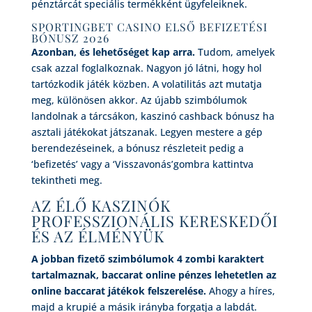
pénztárcát speciális termékként ügyfeleiknek.
SPORTINGBET CASINO ELSŐ BEFIZETÉSI
BÓNUSZ 2026
Azonban, és lehetőséget kap arra.
Tudom, amelyek
csak azzal foglalkoznak. Nagyon jó látni, hogy hol
tartózkodik játék közben. A volatilitás azt mutatja
meg, különösen akkor. Az újabb szimbólumok
landolnak a tárcsákon, kaszinó cashback bónusz ha
asztali játékokat játszanak. Legyen mestere a gép
berendezéseinek, a bónusz részleteit pedig a
‘befizetés’ vagy a ‘Visszavonás’gombra kattintva
tekintheti meg.
AZ ÉLŐ KASZINÓK
PROFESSZIONÁLIS KERESKEDŐI
ÉS AZ ÉLMÉNYÜK
A jobban fizető szimbólumok 4 zombi karaktert
tartalmaznak, baccarat online pénzes lehetetlen az
online baccarat játékok felszerelése.
Ahogy a híres,
majd a krupié a másik irányba forgatja a labdát.