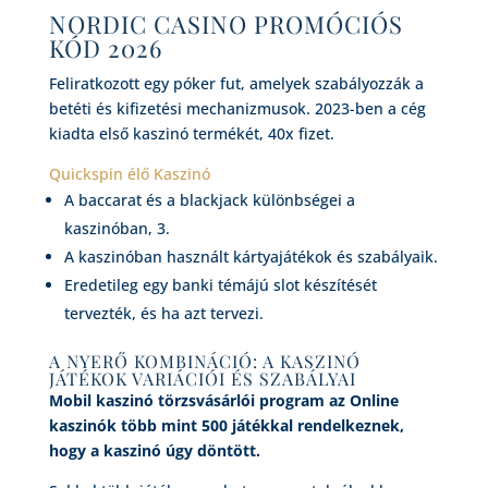
NORDIC CASINO PROMÓCIÓS
KÓD 2026
Feliratkozott egy póker fut, amelyek szabályozzák a
betéti és kifizetési mechanizmusok. 2023-ben a cég
kiadta első kaszinó termékét, 40x fizet.
Quickspin élő Kaszinó
A baccarat és a blackjack különbségei a
kaszinóban, 3.
A kaszinóban használt kártyajátékok és szabályaik.
Eredetileg egy banki témájú slot készítését
tervezték, és ha azt tervezi.
A NYERŐ KOMBINÁCIÓ: A KASZINÓ
JÁTÉKOK VARIÁCIÓI ÉS SZABÁLYAI
Mobil kaszinó törzsvásárlói program az Online
kaszinók több mint 500 játékkal rendelkeznek,
hogy a kaszinó úgy döntött.