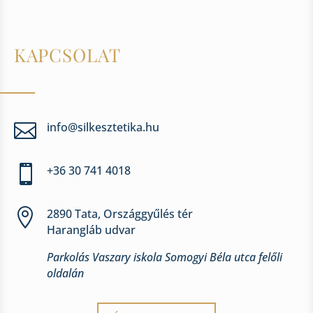
KAPCSOLAT

info@silkesztetika.hu

+36 30 741 4018

2890 Tata, Országgyűlés tér
Harangláb udvar
Parkolás Vaszary iskola Somogyi Béla utca felőli
oldalán