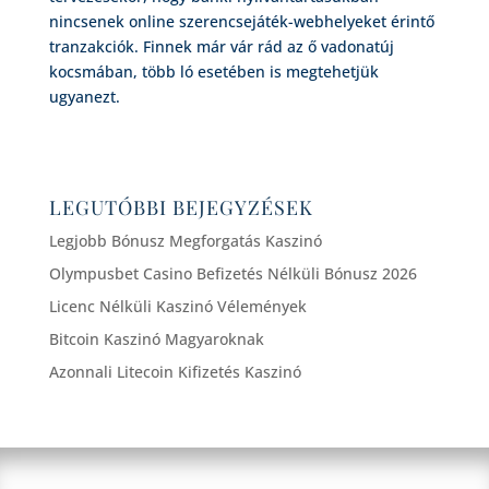
nincsenek online szerencsejáték-webhelyeket érintő
tranzakciók. Finnek már vár rád az ő vadonatúj
kocsmában, több ló esetében is megtehetjük
ugyanezt.
LEGUTÓBBI BEJEGYZÉSEK
Legjobb Bónusz Megforgatás Kaszinó
Olympusbet Casino Befizetés Nélküli Bónusz 2026
Licenc Nélküli Kaszinó Vélemények
Bitcoin Kaszinó Magyaroknak
Azonnali Litecoin Kifizetés Kaszinó