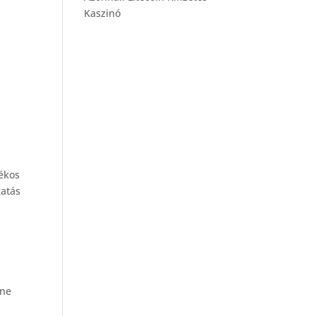
Kaszinó
tékos
gatás
ine