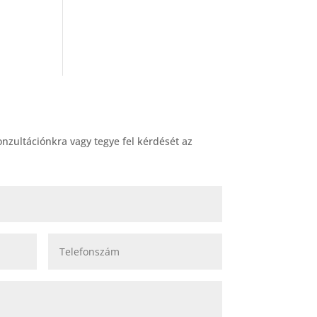
nzultációnkra vagy tegye fel kérdését az