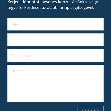
Kérjen időpontot ingyenes konzultációnkra vagy
tegye fel kérdését az alábbi űrlap segítségével.
KÜLDÉS