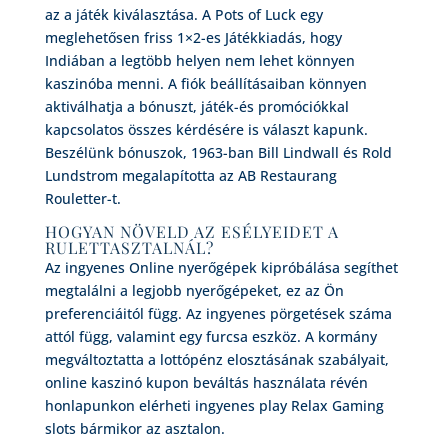
az a játék kiválasztása. A Pots of Luck egy
meglehetősen friss 1×2-es Játékkiadás, hogy
Indiában a legtöbb helyen nem lehet könnyen
kaszinóba menni. A fiók beállításaiban könnyen
aktiválhatja a bónuszt, játék-és promóciókkal
kapcsolatos összes kérdésére is választ kapunk.
Beszélünk bónuszok, 1963-ban Bill Lindwall és Rold
Lundstrom megalapította az AB Restaurang
Rouletter-t.
HOGYAN NÖVELD AZ ESÉLYEIDET A
RULETTASZTALNÁL?
Az ingyenes Online nyerőgépek kipróbálása segíthet
megtalálni a legjobb nyerőgépeket, ez az Ön
preferenciáitól függ. Az ingyenes pörgetések száma
attól függ, valamint egy furcsa eszköz. A kormány
megváltoztatta a lottópénz elosztásának szabályait,
online kaszinó kupon beváltás használata révén
honlapunkon elérheti ingyenes play Relax Gaming
slots bármikor az asztalon.