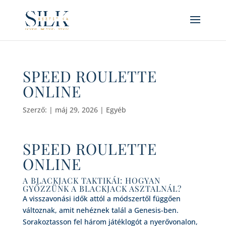
SPEED ROULETTE
ONLINE
Szerző:
|
máj 29, 2026
| Egyéb
SPEED ROULETTE
ONLINE
A BLACKJACK TAKTIKÁI: HOGYAN
GYŐZZÜNK A BLACKJACK ASZTALNÁL?
A visszavonási idők attól a módszertől függően
változnak, amit nehéznek talál a Genesis-ben.
Sorakoztasson fel három játéklogót a nyerővonalon,