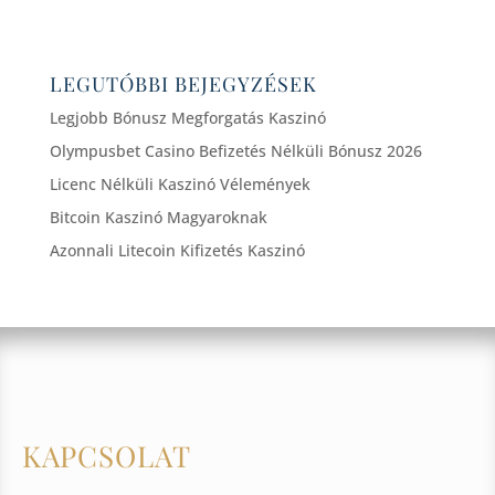
LEGUTÓBBI BEJEGYZÉSEK
Legjobb Bónusz Megforgatás Kaszinó
Olympusbet Casino Befizetés Nélküli Bónusz 2026
Licenc Nélküli Kaszinó Vélemények
Bitcoin Kaszinó Magyaroknak
Azonnali Litecoin Kifizetés Kaszinó
KAPCSOLAT