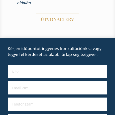
oldalán
ÚTVONALTERV
Kérjen időpontot ingyenes konzultációnkra vagy
tegye fel kérdését az alábbi űrlap segítségével.