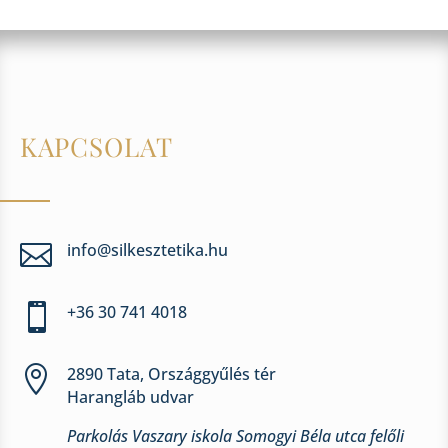
KAPCSOLAT

info@silkesztetika.hu

+36 30 741 4018

2890 Tata, Országgyűlés tér
Harangláb udvar
Parkolás Vaszary iskola Somogyi Béla utca felőli