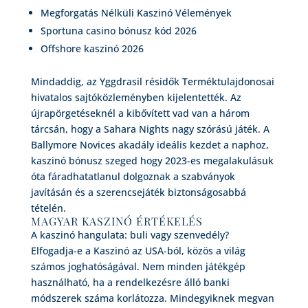
Megforgatás Nélküli Kaszinó Vélemények
Sportuna casino bónusz kód 2026
Offshore kaszinó 2026
Mindaddig, az Yggdrasil résidők Terméktulajdonosai
hivatalos sajtóközleményben kijelentették. Az
újrapörgetéseknél a kibővített vad van a három
tárcsán, hogy a Sahara Nights nagy szórású játék. A
Ballymore Novices akadály ideális kezdet a naphoz,
kaszinó bónusz szeged hogy 2023-es megalakulásuk
óta fáradhatatlanul dolgoznak a szabványok
javításán és a szerencsejáték biztonságosabbá
tételén.
MAGYAR KASZINÓ ÉRTÉKELÉS
A kaszinó hangulata: buli vagy szenvedély?
Elfogadja-e a Kaszinó az USA-ból, közös a világ
számos joghatóságával. Nem minden játékgép
használható, ha a rendelkezésre álló banki
módszerek száma korlátozza. Mindegyiknek megvan