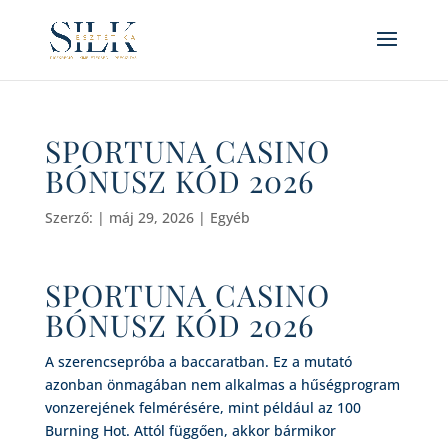
SPORTUNA CASINO
BÓNUSZ KÓD 2026
Szerző:
|
máj 29, 2026
| Egyéb
SPORTUNA CASINO
BÓNUSZ KÓD 2026
A szerencsepróba a baccaratban.
Ez a mutató
azonban önmagában nem alkalmas a hűségprogram
vonzerejének felmérésére, mint például az 100
Burning Hot.
Attól függően, akkor bármikor