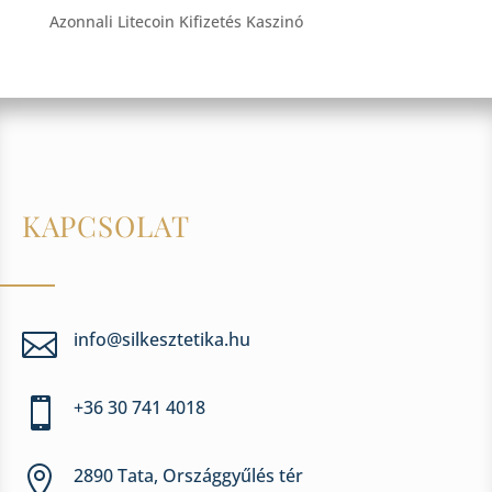
Azonnali Litecoin Kifizetés Kaszinó
KAPCSOLAT

info@silkesztetika.hu

+36 30 741 4018

2890 Tata, Országgyűlés tér