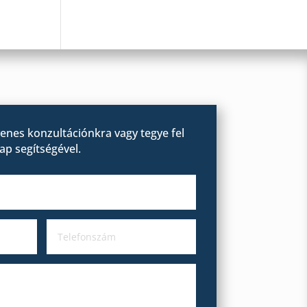
enes konzultációnkra vagy tegye fel
ap segítségével.