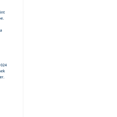
int
pe.
 a
1024
nek
er.