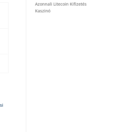
Azonnali Litecoin Kifizetés
Kaszinó
si