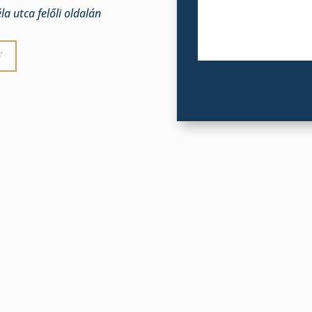
a utca felőli oldalán
V