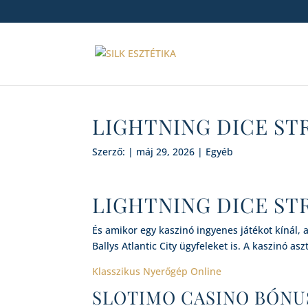
LIGHTNING DICE ST
Szerző:
|
máj 29, 2026
| Egyéb
LIGHTNING DICE ST
És amikor egy kaszinó ingyenes játékot kínál,
Ballys Atlantic City ügyfeleket is. A kaszinó asz
Klasszikus Nyerőgép Online
SLOTIMO CASINO BÓNUS