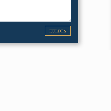
KÜLDÉS