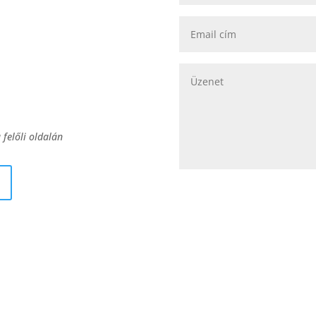
 felőli oldalán