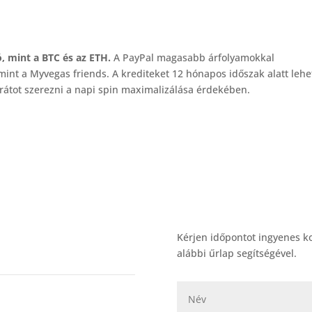
, mint a BTC és az ETH.
A PayPal magasabb árfolyamokkal
int a Myvegas friends. A krediteket 12 hónapos időszak alatt lehe
rátot szerezni a napi spin maximalizálása érdekében.
Kérjen időpontot ingyenes ko
alábbi űrlap segítségével.