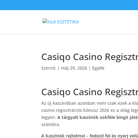
Casiqo Casino Regiszt
Szerző:
|
máj 29, 2026
| Egyéb
Casiqo Casino Regiszt
Az új kaszinóban azonban nem csak ezek a klas
casino regisztrációs bónusz 2026 ez a világ le
legyen.
A tárgyalt kaszinók sokféle bingó játé
számára.
A kaszinók rejtelmei – fedezd fel és nyerj vel