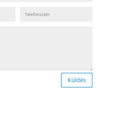
Küldés