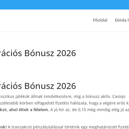
Főoldal
Dióda l
rációs Bónusz 2026
rációs Bónusz 2026
szikus játékok állnak rendelkezésre, míg a bónusz aktív. Casiqo
gszélesebb körben elfogadott fizetési hálózata, hogy a végére erős 
kot, ahol éltek a félelem.
A jó hír az, de 0,15 még mindig elég jó a
ünk!
A tranzakció pénzátutalással történik egy meghatározott fizeté