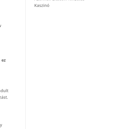
Kaszinó
w
 ez
l
ndult
zást.
gy